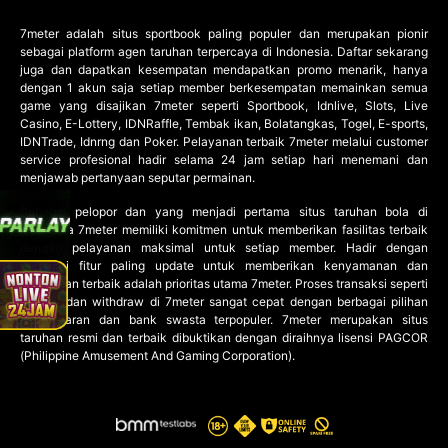
7meter
adalah situs sportbook paling populer dan merupakan pionir
sebagai platform agen taruhan terpercaya di Indonesia. Daftar sekarang
juga dan dapatkan kesempatan mendapatkan promo menarik, hanya
dengan 1 akun saja setiap member berkesempatan memainkan semua
game yang disajikan 7meter seperti Sportbook, Idnlive, Slots, Live
Casino, E-Lottery, IDNRaffle, Tembak ikan, Bolatangkas, Togel, E-sports,
IDNTrade, Idnrng dan Poker. Pelayanan terbaik 7meter melalui customer
service profesional hadir selama 24 jam setiap hari menemani dan
menjawab pertanyaan seputar permainan.
Sebagai pelopor dan yang menjadi pertama situs taruhan bola di
Indonesia 7meter memiliki komitmen untuk memberikan fasilitas terbaik
dengan pelayanan maksimal untuk setiap member. Hadir dengan
berbagai fitur paling update untuk memberikan kenyamanan dan
keamanan terbaik adalah prioritas utama 7meter. Proses transaksi seperti
deposit dan withdraw di 7meter sangat cepat dengan berbagai pilihan
pembayaran dan bank swasta terpopuler. 7meter merupakan situs
taruhan resmi dan terbaik dibuktikan dengan diraihnya lisensi PAGCOR
(Philippine Amusement And Gaming Corporation).