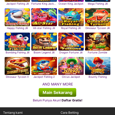
Jackpot Fishing Jili
Fortune King Jackpot
Ocean King Jackpot
Mega Fishing Jili
Happy Fishing Jili
All-star Fishing Jili
Royal Fishing Jili
Dinosaur Tycoon Jili
Bombing Fishing Jili
Boom Legend Jili
Dragon Fortune Jili
Fortune Zombie
Dinosaur Tycoon II
Jackpot Fishing 2
Circus Jackpot
Bounty Fishing
AND MANY MORE
Main Sekarang
Belum Punya Akun!
Daftar Gratis!
Tentang kami
Cara Betting