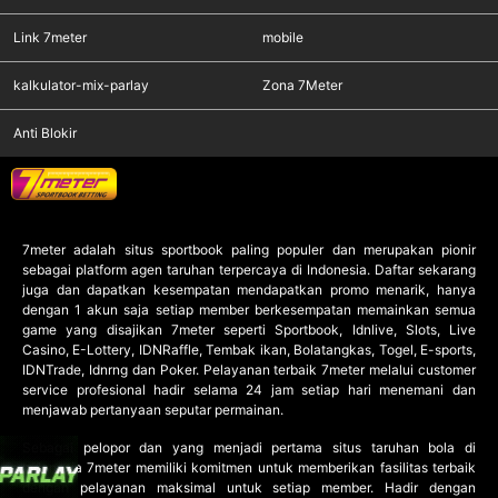
Link 7meter
mobile
kalkulator-mix-parlay
Zona 7Meter
Anti Blokir
7meter
adalah situs sportbook paling populer dan merupakan pionir
sebagai platform agen taruhan terpercaya di Indonesia. Daftar sekarang
juga dan dapatkan kesempatan mendapatkan promo menarik, hanya
dengan 1 akun saja setiap member berkesempatan memainkan semua
game yang disajikan 7meter seperti Sportbook, Idnlive, Slots, Live
Casino, E-Lottery, IDNRaffle, Tembak ikan, Bolatangkas, Togel, E-sports,
IDNTrade, Idnrng dan Poker. Pelayanan terbaik 7meter melalui customer
service profesional hadir selama 24 jam setiap hari menemani dan
menjawab pertanyaan seputar permainan.
Sebagai pelopor dan yang menjadi pertama situs taruhan bola di
Indonesia 7meter memiliki komitmen untuk memberikan fasilitas terbaik
dengan pelayanan maksimal untuk setiap member. Hadir dengan