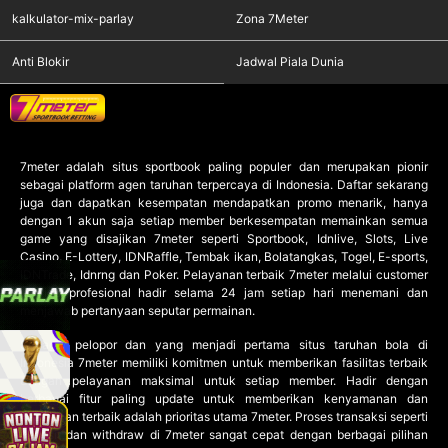
kalkulator-mix-parlay
Zona 7Meter
Anti Blokir
Jadwal Piala Dunia
7meter
adalah situs sportbook paling populer dan merupakan pionir
sebagai platform agen taruhan terpercaya di Indonesia. Daftar sekarang
juga dan dapatkan kesempatan mendapatkan promo menarik, hanya
dengan 1 akun saja setiap member berkesempatan memainkan semua
game yang disajikan 7meter seperti Sportbook, Idnlive, Slots, Live
Casino, E-Lottery, IDNRaffle, Tembak ikan, Bolatangkas, Togel, E-sports,
IDNTrade, Idnrng dan Poker. Pelayanan terbaik 7meter melalui customer
service profesional hadir selama 24 jam setiap hari menemani dan
menjawab pertanyaan seputar permainan.
Sebagai pelopor dan yang menjadi pertama situs taruhan bola di
Indonesia 7meter memiliki komitmen untuk memberikan fasilitas terbaik
dengan pelayanan maksimal untuk setiap member. Hadir dengan
berbagai fitur paling update untuk memberikan kenyamanan dan
keamanan terbaik adalah prioritas utama 7meter. Proses transaksi seperti
deposit dan withdraw di 7meter sangat cepat dengan berbagai pilihan