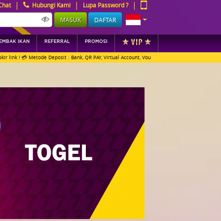
|
|
|
Chat
Hubungi Kami
Lupa Password ?
DAFTAR
EMBAK IKAN
REFERRAL
PROMOSI
nk ! 💳 Metode Deposit : Bank, QR PAY, Virtual Account, Voucher88 , Deposit QR tanpa 