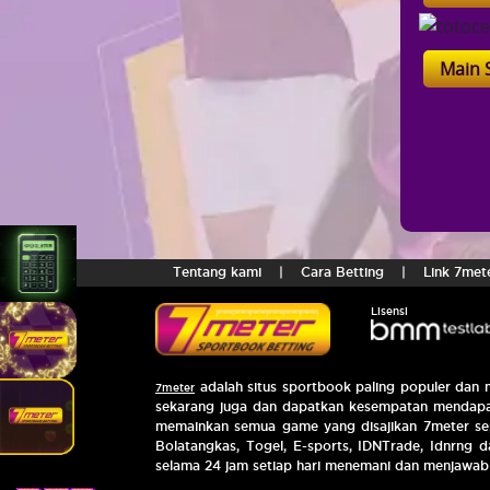
Main 
Tentang kami
|
Cara Betting
|
Link 7met
Lisensi
adalah situs sportbook paling populer dan m
7meter
sekarang juga dan dapatkan kesempatan mendapa
memainkan semua game yang disajikan 7meter seper
Bolatangkas, Togel, E-sports, IDNTrade, Idnrng d
selama 24 jam setiap hari menemani dan menjawab